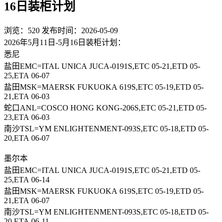
16日装柜计划
浏览：520
发布时间：2026-05-09
2026年5月11日-5月16日装柜计划：
悉尼
盐田EMC=ITAL UNICA JUCA-0191S,ETC 05-21,ETD 05-
25,ETA 06-07
盐田MSK=MAERSK FUKUOKA 619S,ETC 05-19,ETD 05-
21,ETA 06-03
蛇口ANL=COSCO HONG KONG-206S,ETC 05-21,ETD 05-
23,ETA 06-03
南沙TSL=YM ENLIGHTENMENT-093S,ETC 05-18,ETD 05-
20,ETA 06-07
墨尔本
盐田EMC=ITAL UNICA JUCA-0191S,ETC 05-21,ETD 05-
25,ETA 06-14
盐田MSK=MAERSK FUKUOKA 619S,ETC 05-19,ETD 05-
21,ETA 06-07
南沙TSL=YM ENLIGHTENMENT-093S,ETC 05-18,ETD 05-
20,ETA 06-11